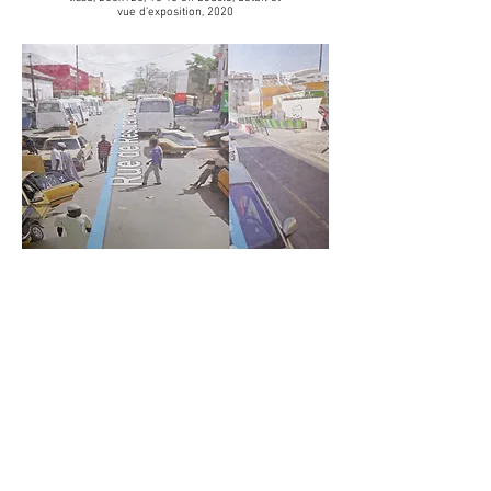
vue d’exposition, 2020
Abdoul, réfugié politique guinéen arrivé en France en 2019, me
raconte son périple. La voix d’Abdoul est doublée par une
comédienne voix, Coline, qui rejoue sur un ton souriant et