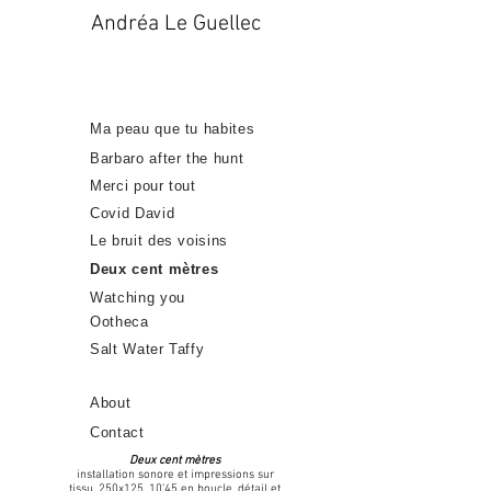
Andréa Le Guellec
Ma peau que tu habites
Barbaro after the hunt
Merci pour tout
Covid David
Le bruit des voisins
Deux cent mètres
Watching you
Ootheca
Salt Water Taffy
About
Contact
Deux cent mètres
installation sonore et impressions sur
tissu, 250x125, 10’45 en boucle, détail et